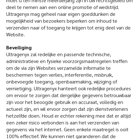
moet u ten minste meerderjarig zijn in uw rechtsgebied om
deel te nemen aan een online promotie of wedstrijd.
Ultragenyx mag geheel naar eigen goeddunken de
mogelijkheid van bezoekers beperken om inhoud te
verzenden naar of toegang te krijgen tot enig deel van de
Website.
Beveiliging
Ultragenyx zal redelijke en passende technische,
administratieve en fysieke voorzorgsmaatregelen treffen
om de via zijn Websites verzamelde informatie te
beschermen tegen verlies, interferentie, misbruik,
onbevoegde toegang, openbaarmaking, wijziging of
vernietiging. Ultragenyx hanteert ook redelijke procedures
om ervoor te zorgen dat dergelijke gegevens betrouwbaar
zijn voor het beoogde gebruik en accuraat, volledig en
actueel zijn, en wil ervoor zorgen dat zijn dienstverleners
hetzelfde doen. Houd er echter rekening mee dat er altijd
een zeker risico verbonden is aan het verzenden van
gegevens via het internet. Geen enkele maatregel is ooit
100% effectief. We kunnen niet garanderen dat de