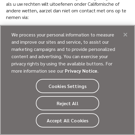
als u uw rechten wilt uitoefenen onder Californische of
andere wetten, aarzel dan niet om contact met ons op te
nemen via:
Telefon:
1-888-756-8657
We process your personal information to measure
and improve our sites and service, to assist our
Webformular:
https://privacyrequest.ultragenyx.com/
marketing campaigns and to provide personalized
E-Mail:
compliance@ultragenyx.com
content and advertising. You can exercise your
privacy rights by using the available buttons. For
Postadres:
more information see our
Privacy Notice
.
Ultragenyx Pharmaceutical Inc.
60 Leveroni Court,
Cookies Settings
Novato, CA 94949
U kunt ook via e-mail contact opnemen met onze
Reject All
functionaris voor gegevensbescherming op
compliance@ultragenyx.com
en per post op hetzelfde
adres als hierboven, ter attentie van de functionaris voor
Accept All Cookies
gegevensbescherming.