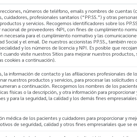
ecciones, números de teléfono, emails y nombres de cuentas (
, cuidadores, profesionales sanitarios (“PP.SS.”) y otras perso
 productos y servicios. Recogemos identificadores sobre los PP.S
 nacional de proveedores -NPI, con fines de cumplimiento normat
n necesaria para el cumplimiento normativo y las comunicaciones
ad Social y el email. De nuestros accionistas PP.SS., también rec
specialidad y los números de licencia y NPI. Es posible que reco
t cuando visite nuestros Sitios para mejorar nuestros productos,
as cookies a continuación).
a información de contacto y las afiliaciones profesionales de lo
ar nuestros productos y servicios, para procesar las solicitudes
numeran a continuación. Recogemos los nombres de los pacientes
ticas físicas o la descripción, y otra información para proporciona
nes y para la seguridad, la calidad y los demás fines empresarial
n médica de los pacientes y cuidadores para proporcionar y mejo
tivos de seguridad, calidad y otros fines empresariales que se 