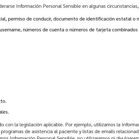
rarse Información Personal Sensible en algunas circunstancias,
ial, permiso de conducir, documento de identificación estatal o
(username, números de cuenta o números de tarjeta combinados 
to.
ales.
on la legislación aplicable. Por ejemplo, utilizamos la Informa
 programas de asistencia al paciente y listas de emails relacionadas
amos Información Personal Sensible, no utilizaremos ni divulgare