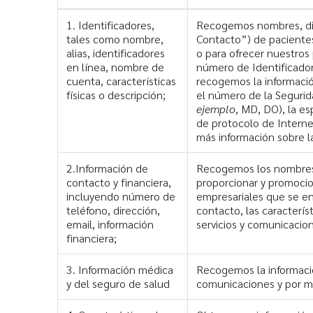
1. Identificadores,
Recogemos nombres, dir
tales como nombre,
Contacto”) de pacientes
alias, identificadores
o para ofrecer nuestros
en línea, nombre de
número de Identificador
cuenta, características
recogemos la informació
físicas o descripción;
el número de la Segurid
ejemplo
, MD, DO), la e
de protocolo de Interne
más información sobre l
2.Información de
Recogemos los nombres, l
contacto y financiera,
proporcionar y promocion
incluyendo número de
empresariales que se e
teléfono, dirección,
contacto, las caracterís
email, información
servicios y comunicacio
financiera;
3. Información médica
Recogemos la informació
y del seguro de salud
comunicaciones y por mo