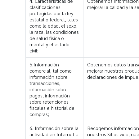
4. Características de
Obtenemos información so
clasificaciones
mejorar la calidad y la
protegidas por la ley
estatal o federal, tales
como la edad, el sexo,
la raza, las condiciones
de salud física o
mental y el estado
civil;
5.Información
Obtenemos datos transac
comercial, tal como
mejorar nuestros product
información sobre
declaraciones de impues
transacciones,
información sobre
pagos, información
sobre retenciones
fiscales e historial de
compras;
6. Información sobre la
Recogemos información s
actividad en Internet u
nuestros Sitios web, nu