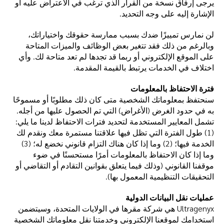
يرجى إرفاق نسخة من القرار الذي ترغب في الاعتراض عليه أو
الإشارة إليه على وجه التحديد.
لن نمارس تمييزًا ضدك بسبب ممارسة حقوقك واختياراتك،
وبالرغم من ذلك فقد تتغير بعض الوظائف والميزات المتاحة
على الموقع الإلكتروني أو ربما قد تجدها لم تعد متاحة لك. وأي
اختلاف في الخدمات يرتبط بالقيمة المقدمة.
فترة الاحتفاظ بالمعلومات
سنحتفظ بمعلوماتك الشخصية متى كان ذلك مطلوبًا أو مسموحًا
به في حدود الغرض (الأغراض) التي تم الحصول عليها من أجله.
تشمل المعايير المستخدمة لتحديد فترات الاحتفاظ لدينا ما يلي:
(1) طول الفترة التي تظل فيها علاقتنا مستمرة معك ونقدم لك
الخدمة فيها؛ (2) وما إذا كان هناك التزام قانوني نخضع له؛ (3)
وما إذا كان الاحتفاظ بالمعلومات أمرًا مستحسنًا في ضوء
موقفنا القانوني (وذلك فيما يتعلق بقوانين التقادم أو التقاضي أو
التحقيقات التنظيمية المعمول بها).
عمليات نقل البيانات الدولية
Ultragenyx هي شركة مقرها في الولايات المتحدة، وسيتضمن
استخدامك لموقعنا الإلكتروني وخدمتنا نقل معلوماتك الشخصية