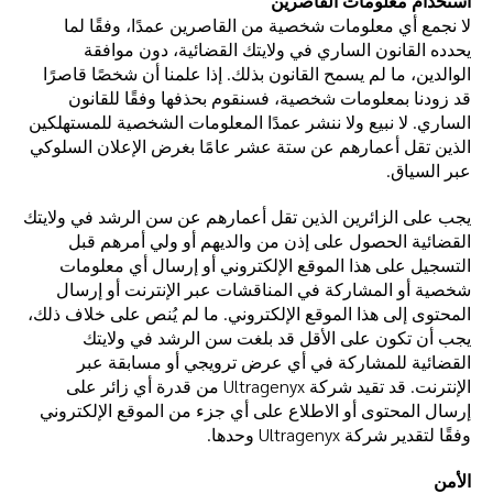
استخدام معلومات القاصرين
لا نجمع أي معلومات شخصية من القاصرين عمدًا، وفقًا لما
يحدده القانون الساري في ولايتك القضائية، دون موافقة
الوالدين، ما لم يسمح القانون بذلك. إذا علمنا أن شخصًا قاصرًا
قد زودنا بمعلومات شخصية، فسنقوم بحذفها وفقًا للقانون
الساري. لا نبيع ولا ننشر عمدًا المعلومات الشخصية للمستهلكين
الذين تقل أعمارهم عن ستة عشر عامًا بغرض الإعلان السلوكي
عبر السياق.
يجب على الزائرين الذين تقل أعمارهم عن سن الرشد في ولايتك
القضائية الحصول على إذن من والديهم أو ولي أمرهم قبل
التسجيل على هذا الموقع الإلكتروني أو إرسال أي معلومات
شخصية أو المشاركة في المناقشات عبر الإنترنت أو إرسال
المحتوى إلى هذا الموقع الإلكتروني. ما لم يُنص على خلاف ذلك،
يجب أن تكون على الأقل قد بلغت سن الرشد في ولايتك
القضائية للمشاركة في أي عرض ترويجي أو مسابقة عبر
الإنترنت. قد تقيد شركة Ultragenyx من قدرة أي زائر على
إرسال المحتوى أو الاطلاع على أي جزء من الموقع الإلكتروني
وفقًا لتقدير شركة Ultragenyx وحدها.
الأمن