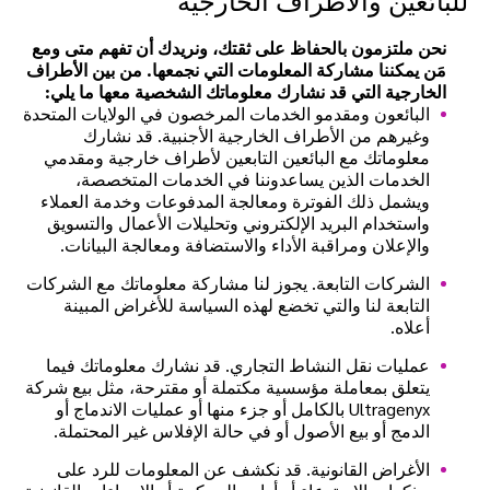
للبائعين والأطراف الخارجية
نحن ملتزمون بالحفاظ على ثقتك، ونريدك أن تفهم متى ومع
مَن يمكننا مشاركة المعلومات التي نجمعها. من بين الأطراف
الخارجية التي قد نشارك معلوماتك الشخصية معها ما يلي:
البائعون ومقدمو الخدمات المرخصون في الولايات المتحدة
وغيرهم من الأطراف الخارجية الأجنبية. قد نشارك
معلوماتك مع البائعين التابعين لأطراف خارجية ومقدمي
الخدمات الذين يساعدوننا في الخدمات المتخصصة،
ويشمل ذلك الفوترة ومعالجة المدفوعات وخدمة العملاء
واستخدام البريد الإلكتروني وتحليلات الأعمال والتسويق
والإعلان ومراقبة الأداء والاستضافة ومعالجة البيانات.
الشركات التابعة. يجوز لنا مشاركة معلوماتك مع الشركات
التابعة لنا والتي تخضع لهذه السياسة للأغراض المبينة
أعلاه.
عمليات نقل النشاط التجاري. قد نشارك معلوماتك فيما
يتعلق بمعاملة مؤسسية مكتملة أو مقترحة، مثل بيع شركة
Ultragenyx بالكامل أو جزء منها أو عمليات الاندماج أو
الدمج أو بيع الأصول أو في حالة الإفلاس غير المحتملة.
الأغراض القانونية. قد نكشف عن المعلومات للرد على