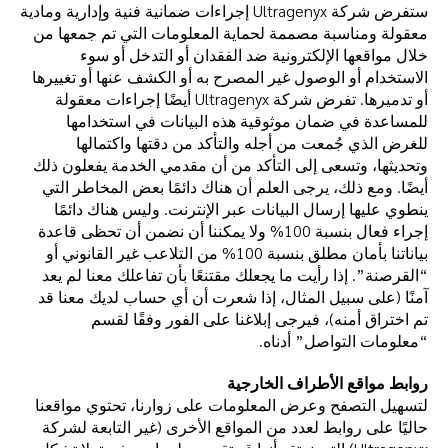
ستفرض شركة Ultragenyx إجراءات ضمانية فنية وإدارية ومادية
معقولة ومناسبة مصممة لحماية المعلومات التي تم جمعها من
خلال مواقعها الإلكترونية ضد الفقدان أو التدخل أو سوء
الاستخدام أو الوصول غير المصرح به أو الكشف عنها أو تغييرها
أو تدميرها. تفرض شركة Ultragenyx أيضًا إجراءات معقولة
للمساعدة في ضمان موثوقية هذه البيانات في استخدامها
للغرض الذي جُمعت من أجله والتأكد من دقتها واكتمالها
وتحديثها، وتسعى إلى التأكد من أن مقدمي الخدمة يفعلون ذلك
أيضًا. ومع ذلك، يرجى العلم أن هناك دائمًا بعض المخاطر التي
ينطوي عليها إرسال البيانات عبر الإنترنت. وليس هناك دائمًا
إجراء فعال بنسبة 100% ولا يمكننا أن نضمن أن تحظى قاعدة
بياناتنا بأمان مطلق بنسبة 100% من التلاعب غير القانوني أو
“القرصنة”. إذا رأيت ما يجعلك مقتنعًا بأن تفاعلك معنا لم يعد
آمنًا (على سبيل المثال، إذا شعرت أن أي حساب لديك معنا قد
تم اختراق أمنه)، فيرجى إبلاغنا على الفور وفقًا لقسم
“معلومات التواصل” أدناه.
روابط مواقع الأطراف الخارجية
لتسهيل التصفح وعرض المعلومات على زوارنا، تحتوي مواقعنا
حاليًا على روابط لعدد من المواقع الأخرى (غير التابعة لشركة