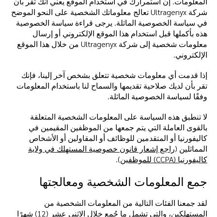
المعلومات. إن استمرارك في استخدام الموقع يعني أنك تقر بأن
شركة Ultragenyx تعالج معلوماتك الشخصية على النحو الموضح
في سياسة الخصوصية الماثلة. يرجى قراءة سياسة الخصوصية
هذه بأكملها قبل استخدام هذا الموقع الإلكتروني أو إرسال
معلومات شخصية إلى شركة Ultragenyx من خلال هذا الموقع
الإلكتروني.
إذا قدمت أي معلومات شخصية تتعلق بشخص آخر إلينا، فإنك
تقر بأن لديك صلاحية تقديمها والسماح لنا باستخدام المعلومات
وفقًا لسياسة الخصوصية الماثلة.
لا تنطبق هذه السياسة على المعلومات الشخصية المتعلقة
بالقوى العاملة التي يتم جمعها من الموظفين المقيمين في
كاليفورنيا أو المتقدمين للوظائف أو المقاولين أو الأشخاص
المماثلين (
راجع إشعار قانون خصوصية المستهلك في ولاية
كاليفورنيا (CCPA) للموظفين
).
جمع المعلومات الشخصية ومعالجتها
لقد جمعنا الفئات التالية من المعلومات الشخصية من
المستهلكين، والتي تشمل ما جُمع خلال الاثني عشر (12) شهرًا