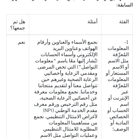
السابقة:
الفئة
أمثلة
هل تم
جمعها؟
1-
نجمع الأسماء والعناوين وأرقام
نعم
المعلومات
الهواتف وعناوين البريد
المُعرِّفة
الإلكتروني وأسماء الحسابات
مثل الاسم
(يُشار إليها معًا باسم “معلومات
أو الاسم
التواصل”) التي تخص المرضى
المستعار أو
ومقدمي الرعاية وأخصائيي
المعلومات
الرعاية الصحية وغيرهم حين
المُعرِّفة
تتواصل معنا أو لتقديم منتجاتنا
عبر
وخدماتنا. نجمع معلومات معرفة
الإنترنت أو
عن أخصائيي الرعاية الصحية،
اسم
مثل رقم الترخيص ورقم معرف
الحساب أو
مقدم الخدمة الوطني (NPI)
الخصائص
لأغراض الامتثال التنظيمي. نجمع
المادية أو
من مساهمينا المعلومات
الوصف؛
المطلوبة للامتثال التنظيمي
وعمليات التواصل مثل الاسم