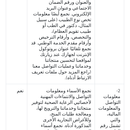
والعنوان ورقم الضمان
الاجتماعي وعنوان البريد
الإلكتروني. نجمع أيضًا معلومات
تخص نوع الطبيب (على سبيل
المثال، دكتور في الطب أو
طبيب تقويم العظام)،
والتخصص، وأرقام الترخيص
وأرقام مقدم الخدمة الوطني. قد
نجمع تلقائيًا عنوان بروتوكول
الإنترنت لجهازك عند زيارتك
لمواقعنا لتحسين منتجاتنا
وخدماتنا وعمليات التواصل معنا
(راجع المزيد حول ملفات تعريف
الارتباط أدناه).
2-
نجمع الأسماء ومعلومات
نعم
معلومات
التواصل والانتماءات المهنية
التواصل
لأخصائيي الرعاية الصحية لتوفير
والمعلومات
منتجاتنا وخدماتنا والترويج لها،
المالية،
ومعالجة طلبات المنح،
والتي
وللأغراض التجارية الأخرى
تشمل رقم
المذكورة أدناه. نجمع أسماء