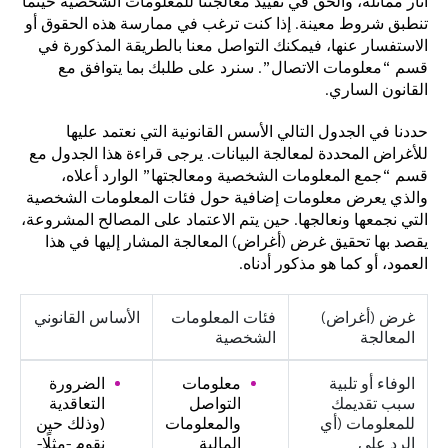
آثار مماثلة، والحق في تقييد معالجتنا للمعلومات الشخصية حينما
تنطبق شروط معينة. إذا كنت ترغب في ممارسة هذه الحقوق أو
الاستفسار عنها، فيمكنك التواصل معنا بالطريقة المذكورة في
قسم “معلومات الاتصال”. سنرد على طلبك بما يتوافق مع
القانون الساري.
حددنا في الجدول التالي الأسس القانونية التي نعتمد عليها
للأغراض المحددة لمعالجة البيانات. يرجى قراءة هذا الجدول مع
قسم “جمع المعلومات الشخصية ومعالجتها” الوارد أعلاه،
والذي يعرض معلومات إضافية حول فئات المعلومات الشخصية
التي نجمعها ونعالجها. حين يتم الاعتماد على المصالح المشروعة،
يقصد بها تحقيق غرض (أغراض) المعالجة المشار إليها في هذا
العمود، أو كما هو مذكور أدناه.
غرض (أغراض)
فئات المعلومات
الأساس القانوني
المعالجة
الشخصية
الوفاء أو تلبية
معلومات
الضرورة
سبب تقديمك
التواصل
التعاقدية
للمعلومات (أي
والمعلومات
(وذلك حين
الرد على
المالية
نقوم -مثلًا-