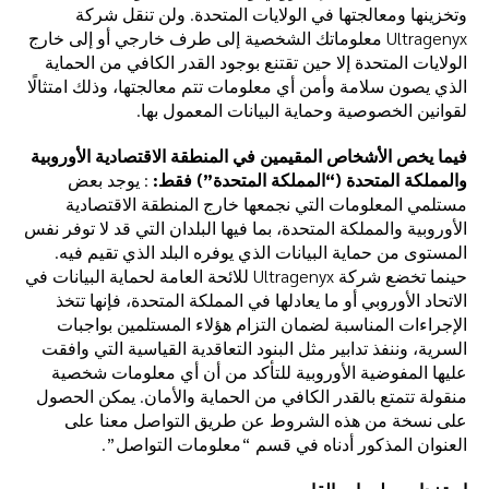
وتخزينها ومعالجتها في الولايات المتحدة. ولن تنقل شركة
Ultragenyx معلوماتك الشخصية إلى طرف خارجي أو إلى خارج
الولايات المتحدة إلا حين تقتنع بوجود القدر الكافي من الحماية
الذي يصون سلامة وأمن أي معلومات تتم معالجتها، وذلك امتثالًا
لقوانين الخصوصية وحماية البيانات المعمول بها.
فيما يخص الأشخاص المقيمين في المنطقة الاقتصادية الأوروبية
والمملكة المتحدة (“المملكة المتحدة”) فقط:
: يوجد بعض
مستلمي المعلومات التي نجمعها خارج المنطقة الاقتصادية
الأوروبية والمملكة المتحدة، بما فيها البلدان التي قد لا توفر نفس
المستوى من حماية البيانات الذي يوفره البلد الذي تقيم فيه.
حينما تخضع شركة Ultragenyx للائحة العامة لحماية البيانات في
الاتحاد الأوروبي أو ما يعادلها في المملكة المتحدة، فإنها تتخذ
الإجراءات المناسبة لضمان التزام هؤلاء المستلمين بواجبات
السرية، وننفذ تدابير مثل البنود التعاقدية القياسية التي وافقت
عليها المفوضية الأوروبية للتأكد من أن أي معلومات شخصية
منقولة تتمتع بالقدر الكافي من الحماية والأمان. يمكن الحصول
على نسخة من هذه الشروط عن طريق التواصل معنا على
العنوان المذكور أدناه في قسم “معلومات التواصل”.