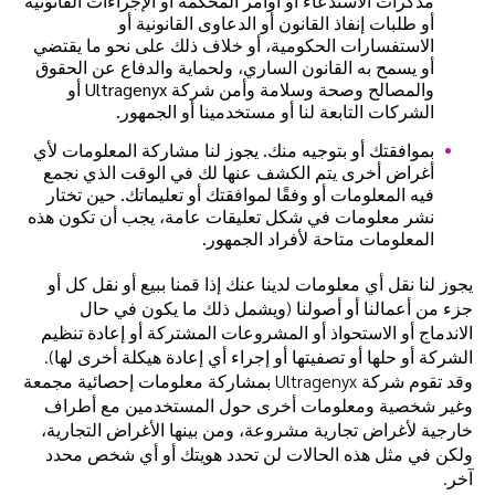
مذكرات الاستدعاء أو أوامر المحكمة أو الإجراءات القانونية
أو طلبات إنفاذ القانون أو الدعاوى القانونية أو
الاستفسارات الحكومية، أو خلاف ذلك على نحو ما يقتضي
أو يسمح به القانون الساري، ولحماية والدفاع عن الحقوق
والمصالح وصحة وسلامة وأمن شركة Ultragenyx أو
الشركات التابعة لنا أو مستخدمينا أو الجمهور.
بموافقتك أو بتوجيه منك. يجوز لنا مشاركة المعلومات لأي
أغراض أخرى يتم الكشف عنها لك في الوقت الذي نجمع
فيه المعلومات أو وفقًا لموافقتك أو تعليماتك. حين تختار
نشر معلومات في شكل تعليقات عامة، يجب أن تكون هذه
المعلومات متاحة لأفراد الجمهور.
يجوز لنا نقل أي معلومات لدينا عنك إذا قمنا ببيع أو نقل كل أو
جزء من أعمالنا أو أصولنا (ويشمل ذلك ما يكون في حال
الاندماج أو الاستحواذ أو المشروعات المشتركة أو إعادة تنظيم
الشركة أو حلها أو تصفيتها أو إجراء أي إعادة هيكلة أخرى لها).
وقد تقوم شركة Ultragenyx بمشاركة معلومات إحصائية مجمعة
وغير شخصية ومعلومات أخرى حول المستخدمين مع أطراف
خارجية لأغراض تجارية مشروعة، ومن بينها الأغراض التجارية،
ولكن في مثل هذه الحالات لن تحدد هويتك أو أي شخص محدد
آخر.