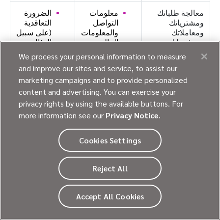
معالجة طلباتك
معلومات
الضرورة
ومشترياتك
التواصل
التعاقدية
ومعاملاتك
والمعلومات
(على سبيل
ومدفوعاتك ومنع
المالية
المثال،
الاحتيال في
لمعالجة
We process your personal information to measure
معلومات
المعاملات.
معلوماتك
and improve our sites and service, to assist our
معرِّفة
المالية
marketing campaigns and to provide personalized
فيما يتعلق
معلومات
ببيع
content and advertising. You can exercise your
تتعلق
البضائع)
privacy rights by using the available buttons. For
بالإنترنت أو
more information see our
Privacy Notice
.
غيرها من
مصالحنا
المعلومات
المشروعة
المتعلقة
Cookies Settings
بالنشاط
على
الشبكة
Reject All
الإلكترونية
معلومات
Accept All Cookies
مهنية
استنباطات