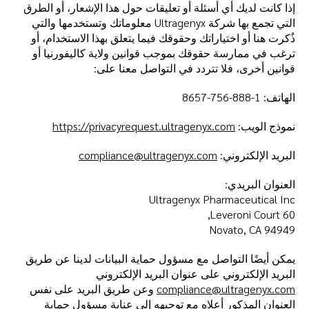
إذا كانت لديك أي أسئلة أو تعليقات حول هذا الإشعار، أو الطرق
التي تجمع بها شركة Ultragenyx معلوماتك وتستخدمها والتي
ذُكرت هنا أو اختياراتك وحقوقك فيما يتعلق بهذا الاستخدام، أو
ترغب في ممارسة حقوقك بموجب قوانين ولاية كاليفورنيا أو
قوانين أخرى، فلا تتردد في التواصل معنا على:
الهاتف: 1-888-756-8657
نموذج الويب:
https://privacyrequest.ultragenyx.com
البريد الإلكتروني:
compliance@ultragenyx.com
العنوان البريدي:
Ultragenyx Pharmaceutical Inc
60 Leveroni Court,
Novato, CA 94949
يمكن أيضًا التواصل مع مسؤول حماية البيانات لدينا عن طريق
البريد الإلكتروني على عنوان البريد الإلكتروني
compliance@ultragenyx.com
وعن طريق البريد على نفس
العنوان المذكور أعلاه مع توجيهه إلى عناية مسؤول حماية