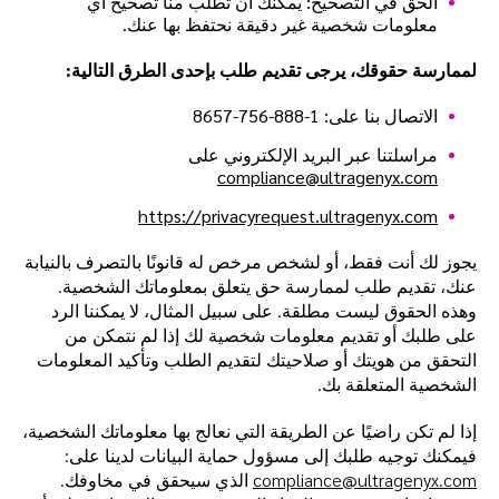
الحق في التصحيح: يمكنك أن تطلب منا تصحيح أي
معلومات شخصية غير دقيقة نحتفظ بها عنك.
لممارسة حقوقك، يرجى تقديم طلب بإحدى الطرق التالية:
الاتصال بنا على: 1-888-756-8657
مراسلتنا عبر البريد الإلكتروني على
compliance@ultragenyx.com
https://privacyrequest.ultragenyx.com
يجوز لك أنت فقط، أو لشخص مرخص له قانونًا بالتصرف بالنيابة
عنك، تقديم طلب لممارسة حق يتعلق بمعلوماتك الشخصية.
وهذه الحقوق ليست مطلقة. على سبيل المثال، لا يمكننا الرد
على طلبك أو تقديم معلومات شخصية لك إذا لم نتمكن من
التحقق من هويتك أو صلاحيتك لتقديم الطلب وتأكيد المعلومات
الشخصية المتعلقة بك.
إذا لم تكن راضيًا عن الطريقة التي نعالج بها معلوماتك الشخصية،
فيمكنك توجيه طلبك إلى مسؤول حماية البيانات لدينا على:
compliance@ultragenyx.com
الذي سيحقق في مخاوفك.