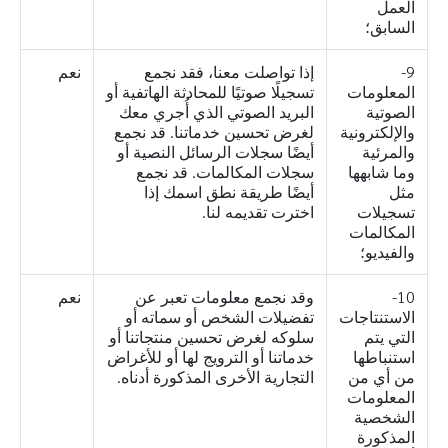
العمل
السابق؛
9-
إذا تواصلت معنا، فقد نجمع
نعم
المعلومات
تسجيلًا صوتيًا للمحادثة الهاتفية أو
الصوتية
البريد الصوتي الذي أُجري معك
والإلكترونية
لغرض تحسين خدماتنا. قد نجمع
والمرئية
أيضًا سجلات الرسائل النصية أو
وما شابهها
سجلات المكالمات. قد نجمع
مثل
أيضًا طريقة نطق اسمك إذا
تسجيلات
اخترت تقديمه لنا.
المكالمات
والفيديو؛
10-
وقد نجمع معلومات تعبر عن
نعم
الاستنتاجات
تفضيلات الشخص أو سماته أو
التي يتم
سلوكه لغرض تحسين منتجاتنا أو
استنباطها
خدماتنا أو الترويج لها أو للأغراض
من أي من
التجارية الأخرى المذكورة أدناه.
المعلومات
الشخصية
المذكورة