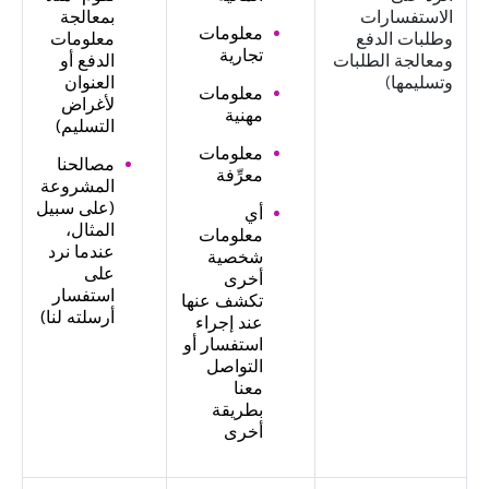
الاستفسارات
بمعالجة
معلومات
وطلبات الدفع
معلومات
تجارية
ومعالجة الطلبات
الدفع أو
وتسليمها)
العنوان
معلومات
لأغراض
مهنية
التسليم)
معلومات
مصالحنا
معرِّفة
المشروعة
(على سبيل
أي
المثال،
معلومات
عندما نرد
شخصية
على
أخرى
استفسار
تكشف عنها
أرسلته لنا)
عند إجراء
استفسار أو
التواصل
معنا
بطريقة
أخرى