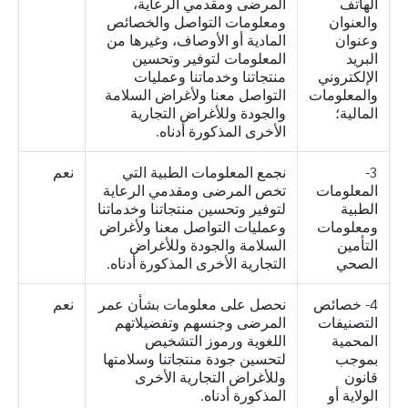
الهاتف
المرضى ومقدمي الرعاية،
والعنوان
ومعلومات التواصل والخصائص
وعنوان
المادية أو الأوصاف، وغيرها من
البريد
المعلومات لتوفير وتحسين
الإلكتروني
منتجاتنا وخدماتنا وعمليات
والمعلومات
التواصل معنا ولأغراض السلامة
المالية؛
والجودة وللأغراض التجارية
الأخرى المذكورة أدناه.
3-
نجمع المعلومات الطبية التي
نعم
المعلومات
تخص المرضى ومقدمي الرعاية
الطبية
لتوفير وتحسين منتجاتنا وخدماتنا
ومعلومات
وعمليات التواصل معنا ولأغراض
التأمين
السلامة والجودة وللأغراض
الصحي
التجارية الأخرى المذكورة أدناه.
4- خصائص
نحصل على معلومات بشأن عمر
نعم
التصنيفات
المرضى وجنسهم وتفضيلاتهم
المحمية
اللغوية ورموز التشخيص
بموجب
لتحسين جودة منتجاتنا وسلامتها
قانون
وللأغراض التجارية الأخرى
الولاية أو
المذكورة أدناه.