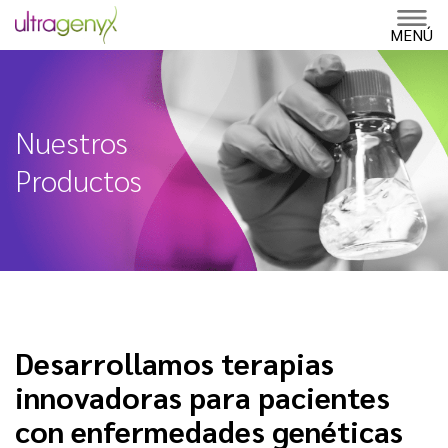
Skip
to
MENÚ
content
Nuestros
Productos
Desarrollamos terapias
innovadoras para pacientes
con enfermedades genéticas